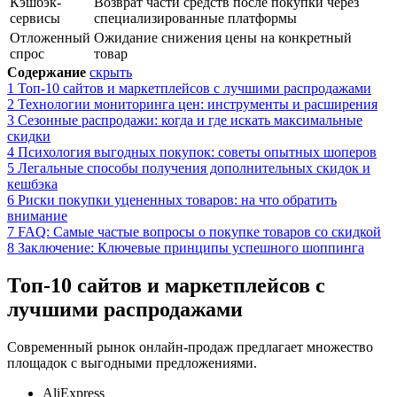
Кэшбэк-
Возврат части средств после покупки через
сервисы
специализированные платформы
Отложенный
Ожидание снижения цены на конкретный
спрос
товар
Содержание
скрыть
1
Топ-10 сайтов и маркетплейсов с лучшими распродажами
2
Технологии мониторинга цен: инструменты и расширения
3
Сезонные распродажи: когда и где искать максимальные
скидки
4
Психология выгодных покупок: советы опытных шоперов
5
Легальные способы получения дополнительных скидок и
кешбэка
6
Риски покупки уцененных товаров: на что обратить
внимание
7
FAQ: Самые частые вопросы о покупке товаров со скидкой
8
Заключение: Ключевые принципы успешного шоппинга
Топ-10 сайтов и маркетплейсов с
лучшими распродажами
Современный рынок онлайн-продаж предлагает множество
площадок с выгодными предложениями.
AliExpress